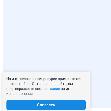
На информационном ресурсе применяются
Статистика портрета:
cookie-файлы. Оставаясь на сайте, вы
подтверждаете свое
согласие
на их
сейчас просматривают портрет - 0
использование.
зарегистрированные пользователи
посетившие портрет за 7 дней - 0
Согласен