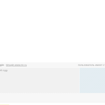
gin
:
timugin.www.nn.ru
пользователь имеет 
4 году