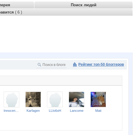
лерея
Поиск людей
равится
( 6 )
Рейтинг топ-50 блоггеров
Innocent Vatrou
Karfagen
LLIo6oH
Lancome
Mati