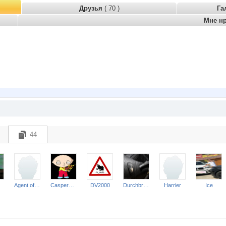
Друзья
( 70 )
Га
Мне н
44
Agent of Liberty
Caspersky
DV2000
Durchbruchwagen
Harrier
Ice