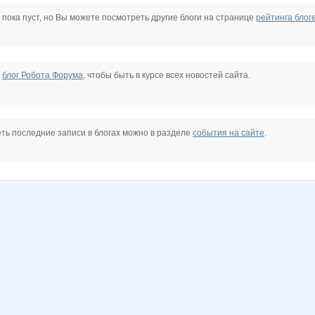
St.Paul
Stainless
Tiggi
Tyomas
berg
blood ninja
 пока пуст, но Вы можете посмотреть другие блоги на странице
рейтинга блог
ч
Екатерина Великая
Фафаген;)
Гадкий я
Главный
Мелкий
Мохнатый :-)
е
блог Робота Форума
, чтобы быть в курсе всех новостей сайта.
ыш
Валенок
Волгарин
Золушк@
ть последние записи в блогах можно в разделе
события на сайте
.