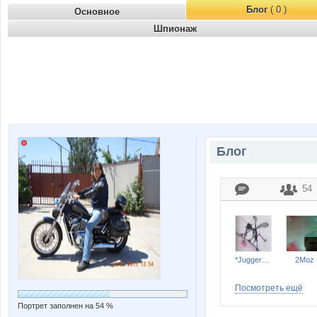
Блог
( 0 )
Основное
Шпионаж
Блог
54
*Juggernaut*
2Moz
Посмотреть ещё
Портрет заполнен на 54 %